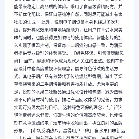
能带来稳定且高品质的体验。采用了食品级香精配方，并
不断优化配比，保证口感纯净自然，同时尽可能减少有害
物质的生成。 此外，悦刻电子烟设备本身也经过多次升
级，提升雾化效果和电池续航能力，让用户在享受水果美
味的同时，也能获得更加顺畅的使用体验。智能芯片的加
入实现了恒温控制，保证每一口烟雾的口感一致，为消费
者提供专业级别的体验感受。 【绿色环保，引领健康新风
尚】 当前，健康和环保成为现代人关注的重点。悦刻在新
品设计中也高度重视环保理念，倡导绿色低碳的生活方
式。其电子烟产品有效替代了传统燃烧型香烟，减少了烟
草燃烧带来的二手烟污染和有害物质排放。尤为重要的
是，悦刻的水果口味新品通过优化设计和包装，减少塑料
和不可降解材料的使用，推动产品回收体系的完善，力求
实现可持续发展的目标。 这种绿色环保的理念，与当代年
轻消费者追求健康、低碳生活的价值观高度契合，也使悦
刻在竞争激烈的电子烟市场中脱颖而出，树立良好的品牌
形象。 【市场反响热烈，赢得用户口碑】 自水果口味新品
上市以来，悦刻便在市场上引发了热烈反响。许多用户纷