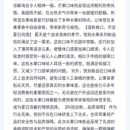
凉解渴且令人精神一振。芒果口味则呈现出浓郁的热带风
情，香甜而不腻，在炎热天气中带来一丝甜蜜的慰藉。热
带混合果味更是巧妙融合了多种水果的特点，让味觉在多
重果香中自由穿梭，带来新奇与愉悦。 【清新爽口，尽显
夏日风情】 夏天是个追求清爽的季节，悦刻水果系列新品
恰好满足了这一需求。这些口味不仅甜中带酸，还巧妙加
入了薄荷等清凉元素，使整体口感更加爽口顺滑，令人在
吸食时感受到一股沁人心脾的清凉。相比于传统的烟草口
味，这些水果口味给人耳目一新的感觉，既满足吸烟习
惯，又减少了口感单调的问题。 另外，悦刻新品在口味表
达上追求自然纯粹，避免过度人工香精的使用，让果香更
贴近天然，尽量还原真实的水果味道，这也是吸引众多年
轻消费者的重要原因之一。无论是在户外运动还是室内休
闲时，这些水果口味都能为使用者带来愉悦的味觉享受，
成为夏日消暑的理想选择。 【科技创新，品质保障】 作为
行业先锋，悦刻不仅在口味研发上下功夫，也非常重视产
品的安全性与品质保障。此次水果口味新品采用了先进的
香精调配技术和严苛的品质检测流程，确保每一颗烟弹都