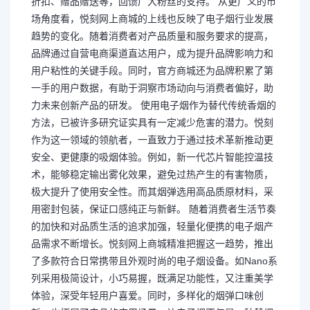
折扣、赠品赠送等，回馈广大粉丝的支持。 从更广义的市
场角度看，悦刻网上商城的上线也反映了电子烟行业发展
趋势的变化。随着消费者对产品质量和服务要求的提高，
品牌通过自营电商渠道直达用户，成为提升品牌影响力和
用户粘性的关键手段。同时，官方商城还为品牌积累了第
一手的用户数据，有助于洞察市场动向与消费者偏好，助
力未来创新产品的研发。 使用电子烟作为替代传统香烟的
方法，已被许多研究证实具有一定减少危害的潜力。悦刻
作为这一领域的领航者，一直致力于通过技术革新推动更
安全、更健康的吸烟体验。例如，新一代芯片智能控温技
术，能够稳定输出雾化效果，避免过热产生的有害物质，
极大提升了使用安全性。而其烟弹选用高品质原材料，采
用密封包装，保证口感纯正与新鲜。 随着消费者生活节奏
的加快和对品质生活的追求加强，轻量化便携的电子烟产
品需求不断增长。悦刻网上商城精准把握这一趋势，推出
了多款符合日常携带且外观时尚的电子烟设备。如Nano系
列采用极简设计，小巧易握，既满足功能性，又注重美学
体验，深受年轻用户喜爱。同时，多样化的烟弹口味创