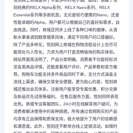
刻经典的RELX Alpha系列、RELX Nano系列、RELX
Essential系列等多款机型。无论是轻巧便携的Nano，还是
性能卓越的Alpha，用户都可以根据自己的喜好和需求，自
由挑选。同时，商城还同步上线了各种口味的烟弹，从清
新水果香调到醇厚烟草风味，满足不同用户的口感偏好。
除了产品多样化，悦刻网上商城在购物流程设计上也尽可
能简化与人性化，力求为用户打造流畅愉快的购买体验。
网站界面简洁明了，产品分类明确。消费者不仅能轻松浏
览各类商品详情，还能查看用户评价、产品参数和官方推
荐。购物车功能支持多件商品同时下单，支付方式涵盖主
流线上渠道，确保交易安全便捷。更为贴心的是，悦刻商
城还推出会员体系，注册用户能享受专属优惠、积分兑换
及新品优先试用等福利。 在售后服务方面，悦刻同样表现
出色。商城专设客服团队，24小时在线解答用户疑问，为
消费者解决使用中的各种困惑。所有通过官网购买的产品
均享有正品保障和质保支持，极大地提升了用户的信赖感
和满意度。此外，悦刻还不断举办线上促销活动，如限时