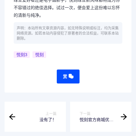
绿豆爱好者还是电子烟新手，悦刻绿豆新风味都将成为你
不容错过的绝佳选择。试过一次，便会爱上这份难以忘怀
的清新与纯净。
声明：本站所有文章资源内容，如无特殊说明或标注，均为采集
网络资源。如若本站内容侵犯了原著者的合法权益，可联系本站
删除。
悦刻3
悦刻
赏
上一篇
下一篇
没有了！
悦刻官方商城优惠
活动，轻松拥有健
康新体验！