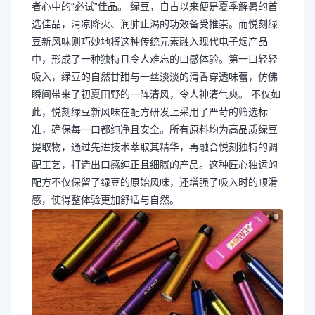
者心中的“必试”佳品。 绿豆，自古以来便是夏季解暑的首
选佳品，清凉降火、润肺止渴的功效备受推崇。而悦刻绿
豆新风味则巧妙地将这种传统元素融入现代电子烟产品
中，形成了一种独特且令人难忘的口感体验。第一口轻轻
吸入，绿豆的自然甘甜与一丝淡淡的清香穿透味蕾，仿佛
瞬间带来了初夏田野的一阵清风，令人神清气爽。 不仅如
此，悦刻绿豆新风味在配方研发上采用了严苛的筛选标
准，确保每一口都纯净且安全。所有原料均为高品质绿豆
提取物，通过先进技术萃取其精华，再融合悦刻独特的调
配工艺，打造出口感纯正且细腻的产品。这种匠心独运的
配方不仅保留了绿豆的原始风味，还增强了吸入时的顺滑
感，使得整体验更加舒适与自然。