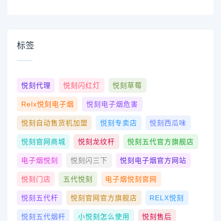
标签
悦刻代理
悦刻闪红灯
悦刻草莓
Relx悦刻电子烟
悦刻电子烟危害
悦刻自动售货机加盟
悦刻专卖店
悦刻西瓜味
悦刻官网商城
悦刻龙纹杆
悦刻五代官方旗舰店
电子烟悦刻
悦刻闪三下
悦刻电子烟官方网站
悦刻门店
五代悦刻
电子烟悦刻官网
悦刻五代杆
悦刻官网官方旗舰店
RELX悦刻
悦刻五代烟杆
小悦刻怎么使用
悦刻售后