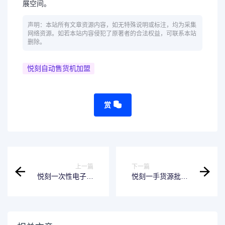
展空间。
声明：本站所有文章资源内容，如无特殊说明或标注，均为采集
网络资源。如若本站内容侵犯了原著者的合法权益，可联系本站
删除。
悦刻自动售货机加盟
赏
上一篇
下一篇
悦刻一次性电子烟
悦刻一手货源批发
便携又好用，外出
价，零囤货压力，
必备神器！
快速发货！