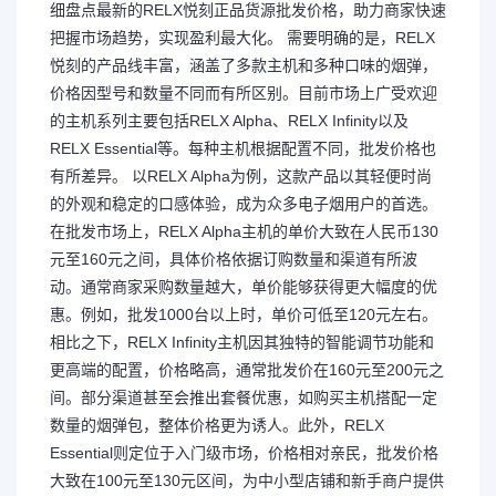
细盘点最新的RELX悦刻正品货源批发价格，助力商家快速
把握市场趋势，实现盈利最大化。 需要明确的是，RELX
悦刻的产品线丰富，涵盖了多款主机和多种口味的烟弹，
价格因型号和数量不同而有所区别。目前市场上广受欢迎
的主机系列主要包括RELX Alpha、RELX Infinity以及
RELX Essential等。每种主机根据配置不同，批发价格也
有所差异。 以RELX Alpha为例，这款产品以其轻便时尚
的外观和稳定的口感体验，成为众多电子烟用户的首选。
在批发市场上，RELX Alpha主机的单价大致在人民币130
元至160元之间，具体价格依据订购数量和渠道有所波
动。通常商家采购数量越大，单价能够获得更大幅度的优
惠。例如，批发1000台以上时，单价可低至120元左右。
相比之下，RELX Infinity主机因其独特的智能调节功能和
更高端的配置，价格略高，通常批发价在160元至200元之
间。部分渠道甚至会推出套餐优惠，如购买主机搭配一定
数量的烟弹包，整体价格更为诱人。此外，RELX
Essential则定位于入门级市场，价格相对亲民，批发价格
大致在100元至130元区间，为中小型店铺和新手商户提供