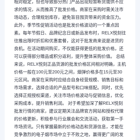
相对稳定，但也导致部分热门产品出现短暂断货或供不应
求的情况，从而推高了批发价格。商家在采购时需关注市
场动态，合理规划库存，避免盲目囤货带来的资金压力。
此外，季节性促销活动也是批发价格波动的一个重点因
素。每年节假日、品牌纪念日或新品发布时，RELX悦刻往
往推出限时折扣和优惠套餐，这对于批发商来说是进货的
良机。在活动期间购买，不仅能获得更低的批发价格，还
可以获得部分赠品或积分返利，提升整体采购价值。 总结
来说，RELX悦刻正品货源的批发价格区间相对明确，主机
价格一般在100元至200元之间，烟弹价格多在15元至30
元区间。商家在采购时应结合自身经营规模、销售目标和
市场需求，选择合适的产品型号和口味搭配。同时，优先
选择正规授权渠道，关注市场价格波动与促销信息，优化
采购成本，提升销售利润。 对于希望加深了解RELX悦刻
批发行情的商家，建议定期关注品牌官方网站和授权代理
的价格更新，积极参与行业展会和交流活动，获取第一手
市场资讯。只有掌握最新的价格动态和货源信息，才能在
竞争激烈的电子烟市场中立于不败之地，赢得更广阔的发